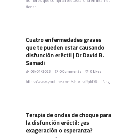
hombres que compran testosterona en Internet
tienen…
Cuatro enfermedades graves
que te pueden estar causando
disfunción eréctil | Dr David B.
Samadi
06/01/2023
0
Comments
0
Likes
https://www.youtube.com/shorts/RpbDRuLtNeg
Terapia de ondas de choque para
la disfunción eréctil: ¿es
exageración o esperanza?