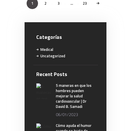
de
PAGE
1
PAGE
2
PAGE
3
…
>
PAGE
23
entradas
Categorías
Medical
Uncategorized
Recent Posts
5 maneras en que los
hombres pueden
mejorar la salud
cardiovascular | Dr
David B. Samadi
06/01/2023
Cómo ayuda el humor
cuando se trata de