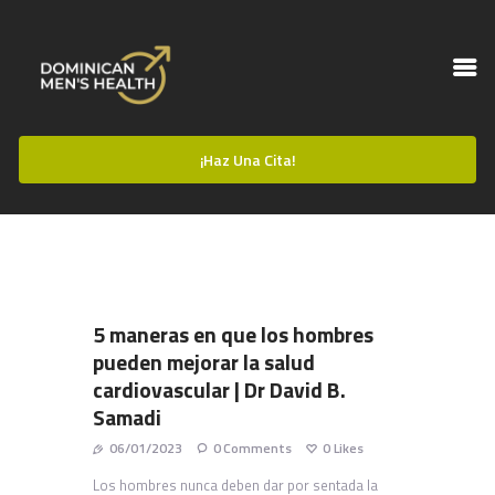
¡Haz Una Cita!
HOME
PERFIL MÉDICO
BLOG
CONTACTOS
VIDEOS
5 maneras en que los hombres
pueden mejorar la salud
cardiovascular | Dr David B.
Samadi
06/01/2023
0
Comments
0
Likes
Los hombres nunca deben dar por sentada la