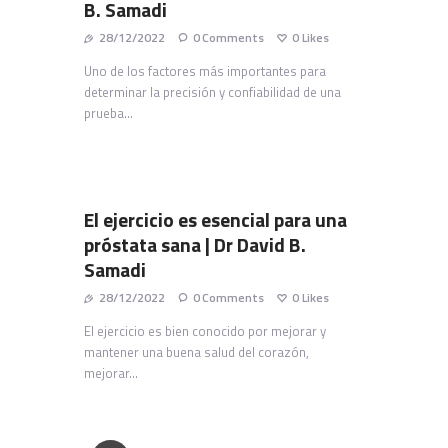
B. Samadi
28/12/2022
0
Comments
0
Likes
Uno de los factores más importantes para
determinar la precisión y confiabilidad de una
prueba…
El ejercicio es esencial para una
próstata sana | Dr David B.
Samadi
28/12/2022
0
Comments
0
Likes
El ejercicio es bien conocido por mejorar y
mantener una buena salud del corazón,
mejorar…
Paginación