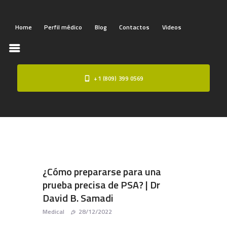
Home
Perfil médico
Blog
Contactos
Videos
HOME
+1 (809) 399 0569
PERFIL MÉDICO
BLOG
CONTACTOS
VIDEOS
¿Cómo prepararse para una
prueba precisa de PSA? | Dr
David B. Samadi
Medical
28/12/2022