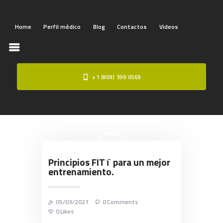
Home
Perfil médico
Blog
Contactos
Videos
+1 (809) 399 0569
HOME
PERFIL MÉDICO
BLOG
CONTACTOS
VIDEOS
Principios FITT para un mejor
entrenamiento.
05/03/2021
0
Comments
0
Likes