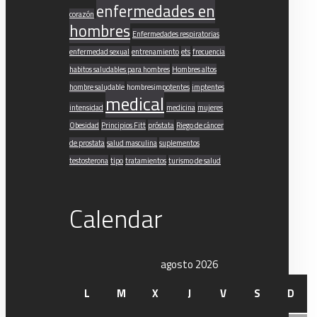
enfermedades en
corazón
hombres
Enfermedades respiratorias
enfermedad sexual
entrenamiento
ets
frecuencia
habitos saludables para hombres
Hombres altos
hombre saludable
hombresimpotentes
imptentes
medical
intensidad
medicina
mujeres
Obesidad
Principios Fitt
próstata
Riego de cáncer
de prostata
salud masculina
suplementos
testosterona
tipo
tratamientos
turismo de salud
Calendar
agosto 2026
L
M
X
J
V
S
D