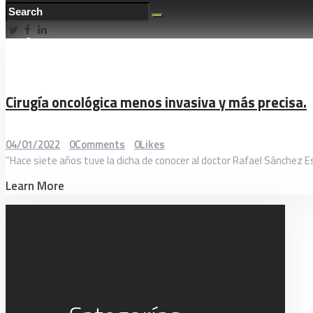
Cirugía oncológica menos invasiva y más precisa.
04/01/2022
0
Comments
0
Likes
“Hace siete años tuve la dicha de conocer al doctor Rafael Sánchez E
Learn More