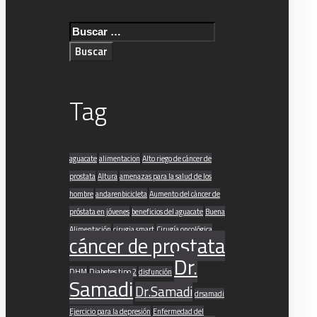
Buscar:
Tag
aguacate
alimentacion
Alto riego de cáncer de
prostata
Altura
amenazas para la salud de los
hombre
andarenbicicleta
Aumento del cáncer de
próstata en jóvenes
beneficios del aguacate
Buena
Alimentación
cirugia smart
Cirugía oncológica
cáncer de prostata
Dr.
DHM
Diabetes tipo 2
disfunción
Samadi
Dr.Samadi
drsamadi
Ejercicio para la depresión
Enfermedad del