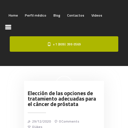
Home
Perfil médico
Blog
Contactos
Videos
+1 (809) 399 0569
HOME
PERFIL MÉDICO
BLOG
CONTACTOS
VIDEOS
Elección de las opciones de
tratamiento adecuadas para
el cáncer de próstata
29/12/2020
0
Comments
0
Likes