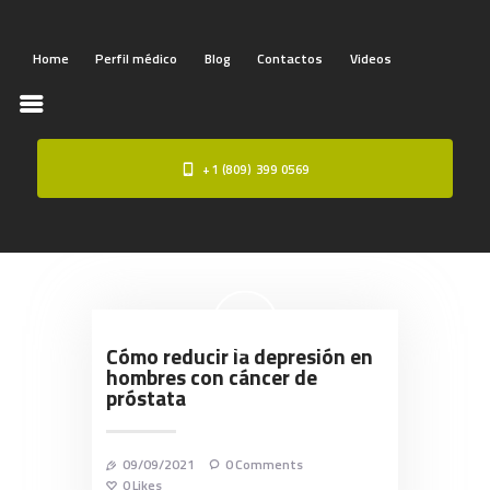
Home
Perfil médico
Blog
Contactos
Videos
+1 (809) 399 0569
HOME
PERFIL MÉDICO
BLOG
CONTACTOS
VIDEOS
Cómo reducir la depresión en
hombres con cáncer de
próstata
09/09/2021
0
Comments
0
Likes