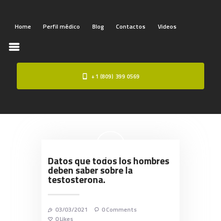
Home
Perfil médico
Blog
Contactos
Videos
+1 (809) 399 0569
HOME
PERFIL MÉDICO
BLOG
CONTACTOS
VIDEOS
Datos que todos los hombres
deben saber sobre la
testosterona.
03/03/2021
0
Comments
0
Likes