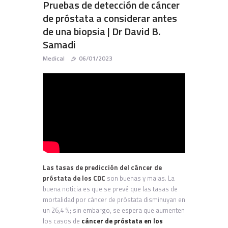
Pruebas de detección de cáncer
de próstata a considerar antes
de una biopsia | Dr David B.
Samadi
Medical
06/01/2023
Las tasas de predicción del cáncer de
próstata de los CDC
son buenas y malas. La
buena noticia es que se prevé que las tasas de
mortalidad por cáncer de próstata disminuyan en
un 26,4 %; sin embargo, se espera que aumenten
los casos de
cáncer de próstata en los