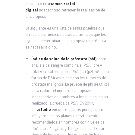
elevado o un
examen rectal
digital
sospechoso retrasen la realización de
una biopsia.
La siguiente es una lista de estas pruebas que
ofrece a los médicos datos adicionales que les
ayudan a determinar si una biopsia de próstata
es necesaria o no:
Índice de salud de la próstata (phi):
este
análisis de sangre combina el PSA libre y
total y la isoforma pro-PSA (-2) (p2PSA), una
forma de PSA asociada con los tumores de
próstata malignos. La prueba de phi se utiliza
para reducir el número de biopsias
innecesarias en hombres a los que se les ha
realizado la prueba de PSA. En 2017,
un
estudio
encontró que los puntajes phi
influyeron en los planes de tratamiento
recomendados en hombres con niveles de
PSA entre 4 ng/mL y 10 ng/mL en el 73 por
ciento de los casos. Una puntuación baja