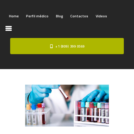
Home
Perfil médico
Blog
Contactos
Videos
+1 (809) 399 0569
HOME
PERFIL MÉDICO
BLOG
CONTACTOS
VIDEOS