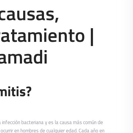
 causas,
ratamiento |
Samadi
mitis?
 infección bacteriana y es la causa más común de
ocurrir en hombres de cualquier edad. Cada año en