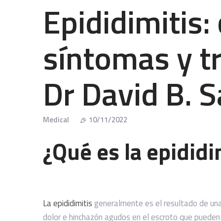
Epididimitis:
síntomas y t
Dr David B. 
Medical
10/11/2022
¿Qué es la epididi
La epididimitis
generalmente es el resultado de una
dolor e hinchazón agudos en el escroto que pueden 