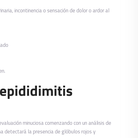
naria, incontinencia o sensación de dolor o ardor al
lado
en.
epididimitis
 evaluación minuciosa comenzando con un análisis de
ina detectará la presencia de glóbulos rojos y