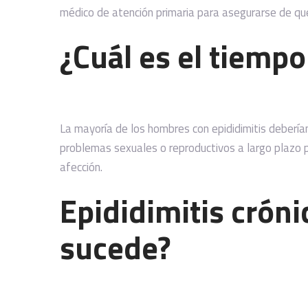
médico de atención primaria para asegurarse de que
¿Cuál es el tiemp
La mayoría de los hombres con epididimitis deberí
problemas sexuales o reproductivos a largo plazo 
afección.
Epididimitis crón
sucede?