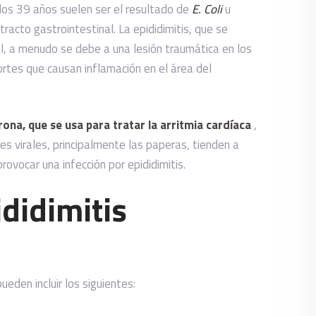
los 39 años suelen ser el resultado de
E. Coli
u
racto gastrointestinal. La epididimitis, que se
l, a menudo se debe a una lesión traumática en los
ortes que causan inflamación en el área del
ona, que se usa para tratar la arritmia cardíaca
,
nes virales, principalmente las paperas, tienden a
provocar una infección por epididimitis.
didimitis
eden incluir los siguientes: