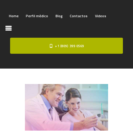
Home
Perfil médico
Blog
Contactos
Videos
+1 (809) 399 0569
HOME
PERFIL MÉDICO
BLOG
CONTACTOS
VIDEOS